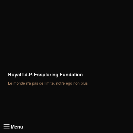
Aller
au
contenu
principal
Royal I.d.P. Essploring Fundation
Le monde n'a pas de limite, notre égo non plus
Menu