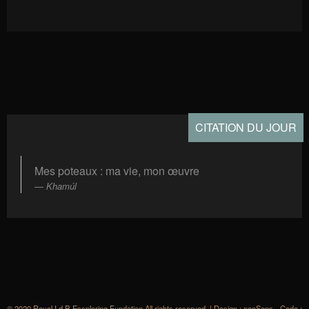
CITATION DU JOUR
Mes poteaux : ma vie, mon œuvre
Khamúl
© 2020 Royal I.d.P. Essploring Fundation All rights reserved. | Design : nooSens - Code :